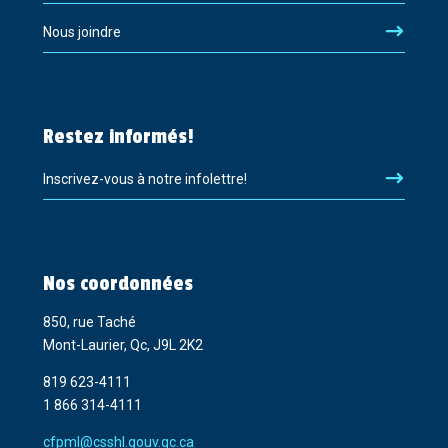
Nous joindre
Restez informés!
Inscrivez-vous à notre infolettre!
Nos coordonnées
850, rue Taché
Mont-Laurier, Qc, J9L 2K2
819 623-4111
1 866 314-4111
cfpml@csshl.gouv.qc.ca