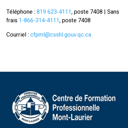
Téléphone :
819 623-4111
, poste 7408 | Sans
frais
1-866-314-4111
, poste 7408
Courriel :
cfpml@csshl.gouv.qc.ca