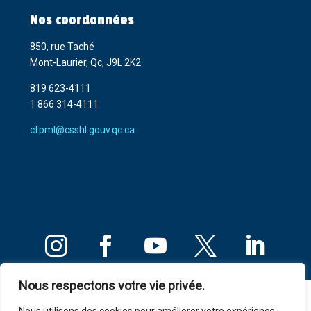
Nos coordonnées
850, rue Taché
Mont-Laurier, Qc, J9L 2K2
819 623-4111
1 866 314-4111
cfpml@csshl.gouv.qc.ca
Nous respectons votre vie privée.
Règles de confidentialité