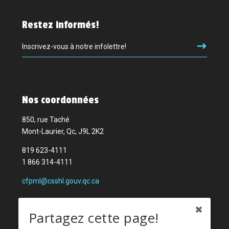
Restez informés!
Inscrivez-vous à notre infolettre!
Nos coordonnées
850, rue Taché
Mont-Laurier, Qc, J9L 2K2
819 623-4111
1 866 314-4111
cfpml@csshl.gouv.qc.ca
Partagez cette page!