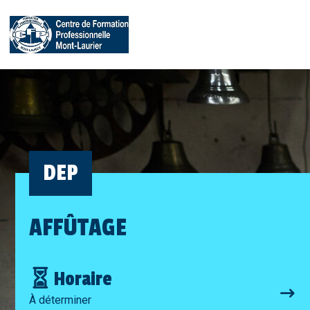
DEP
AFFÛTAGE
Horaire
À déterminer