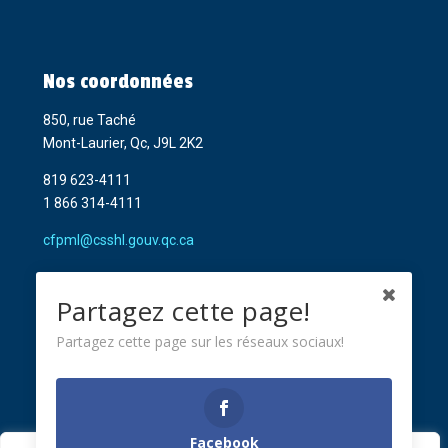
Nos coordonnées
850, rue Taché
Mont-Laurier, Qc, J9L 2K2
819 623-4111
1 866 314-4111
cfpml@csshl.gouv.qc.ca
Partagez cette page!
Partagez cette page sur les réseaux sociaux!
Facebook