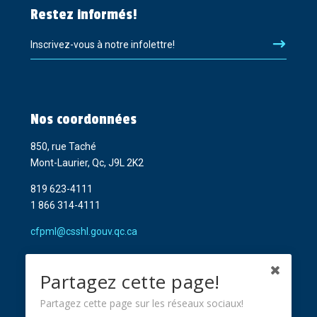
Restez informés!
Inscrivez-vous à notre infolettre!
Nos coordonnées
850, rue Taché
Mont-Laurier, Qc, J9L 2K2
819 623-4111
1 866 314-4111
cfpml@csshl.gouv.qc.ca
Partagez cette page!
Partagez cette page sur les réseaux sociaux!