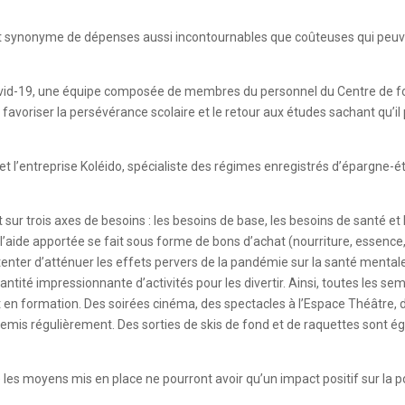
 synonyme de dépenses aussi incontournables que coûteuses qui peuven
 Covid-19, une équipe composée de membres du personnel du Centre de 
favoriser la persévérance scolaire et le retour aux études sachant qu’il p
 l’entreprise Koléido, spécialiste des régimes enregistrés d’épargne-ét
ur trois axes de besoins : les besoins de base, les besoins de santé et 
l’aide apportée se fait sous forme de bons d’achat (nourriture, essence,
ur tenter d’atténuer les effets pervers de la pandémie sur la santé menta
antité impressionnante d’activités pour les divertir. Ainsi, toutes les s
t en formation. Des soirées cinéma, des spectacles à l’Espace Théâtre, des
is régulièrement. Des sorties de skis de fond et de raquettes sont ég
 les moyens mis en place ne pourront avoir qu’un impact positif sur la