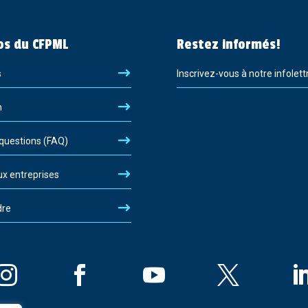
os du CFPML
Restez informés!
s
Inscrivez-vous à notre infolett
n
 questions (FAQ)
ux entreprises
dre