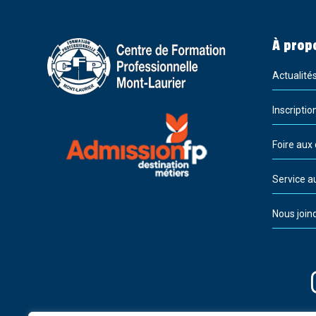
À prop
Actualité
Inscriptio
Foire aux
Service a
Nous join