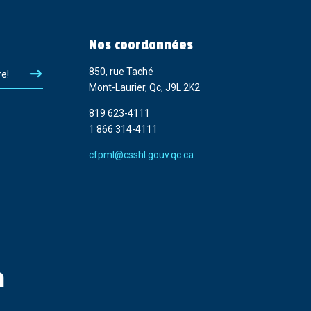
Nos coordonnées
850, rue Taché
re!
Mont-Laurier, Qc, J9L 2K2
819 623-4111
1 866 314-4111
cfpml@csshl.gouv.qc.ca