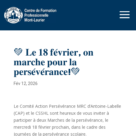
💚 𝐋𝐞 𝟏𝟖 𝐟𝐞́𝐯𝐫𝐢𝐞𝐫, 𝐨𝐧
𝐦𝐚𝐫𝐜𝐡𝐞 𝐩𝐨𝐮𝐫 𝐥𝐚
𝐩𝐞𝐫𝐬𝐞́𝐯𝐞́𝐫𝐚𝐧𝐜𝐞!💚
Fév 12, 2026
Le Comité Action Persévérance MRC d’Antoine-Labelle
(CAP) et le CSSHL sont heureux de vous inviter à
participer à deux Marches de la persévérance, le
mercredi 18 février prochain, dans le cadre des
Journées de la persévérance scolaire.