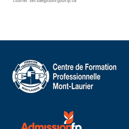
Courriel :
sec.sae@csshl.gouv.qc.ca