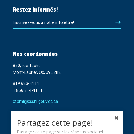
Restez informés!
Inscrivez-vous à notre infolettre!
Nos coordonnées
850, rue Taché
Mont-Laurier, Qc, J9L 2K2
819 623-4111
1 866 314-4111
cfpml@csshl.gouv.qc.ca
Partagez cette page!
Partagez cette page sur les réseaux sociaux!