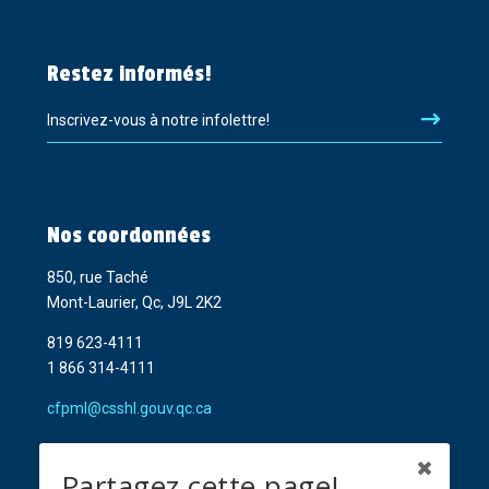
Restez informés!
Inscrivez-vous à notre infolettre!
Nos coordonnées
850, rue Taché
Mont-Laurier, Qc, J9L 2K2
819 623-4111
1 866 314-4111
cfpml@csshl.gouv.qc.ca
Partagez cette page!