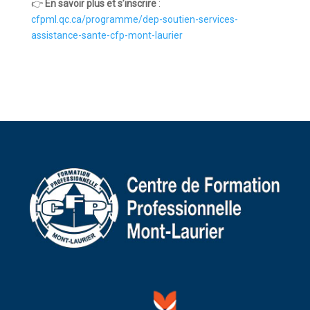
👉
En savoir plus et s’inscrire
:
cfpml.qc.ca/programme/dep-soutien-services-
assistance-sante-cfp-mont-laurier