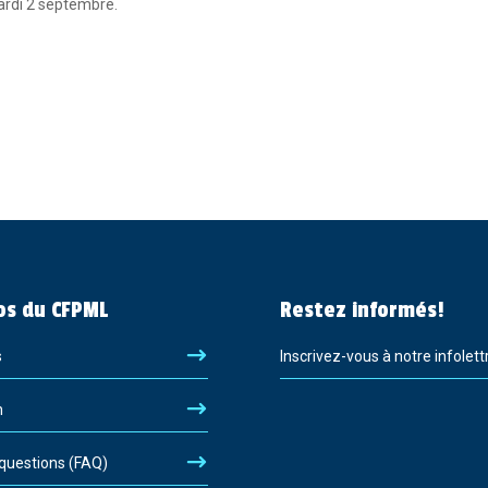
mardi 2 septembre.
os du CFPML
Restez informés!
s
Inscrivez-vous à notre infolett
n
 questions (FAQ)