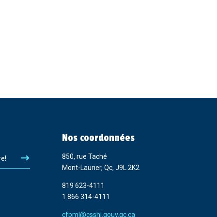
Nos coordonnées
850, rue Taché
re!
Mont-Laurier, Qc, J9L 2K2
819 623-4111
1 866 314-4111
cfpml@csshl.gouv.qc.ca