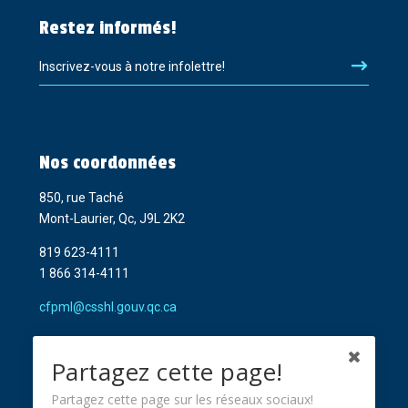
Restez informés!
Inscrivez-vous à notre infolettre!
Nos coordonnées
850, rue Taché
Mont-Laurier, Qc, J9L 2K2
819 623-4111
1 866 314-4111
cfpml@csshl.gouv.qc.ca
Partagez cette page!
Partagez cette page sur les réseaux sociaux!