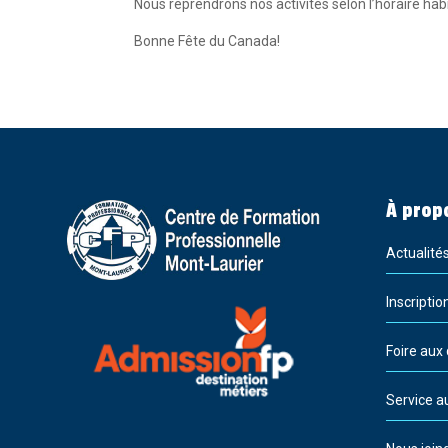
Nous reprendrons nos activités selon l’horaire habitu
Bonne Fête du Canada
!
À prop
Actualité
Inscriptio
Foire aux
Service a