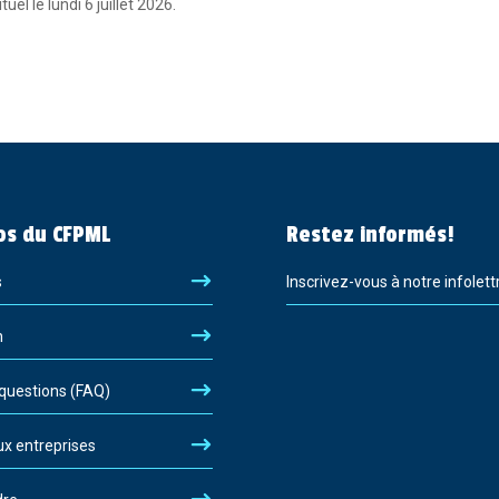
el le lundi 6 juillet 2026.
os du CFPML
Restez informés!
s
Inscrivez-vous à notre infolett
n
 questions (FAQ)
ux entreprises