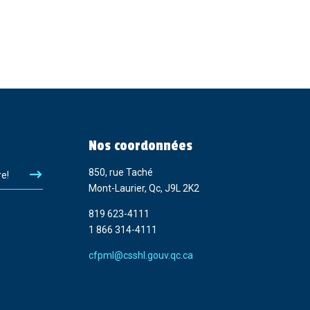
Nos coordonnées
850, rue Taché
re!
Mont-Laurier, Qc, J9L 2K2
819 623-4111
1 866 314-4111
cfpml@csshl.gouv.qc.ca