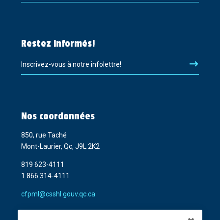
Restez informés!
Inscrivez-vous à notre infolettre!
Nos coordonnées
850, rue Taché
Mont-Laurier, Qc, J9L 2K2
819 623-4111
1 866 314-4111
cfpml@csshl.gouv.qc.ca